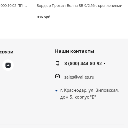
Бордюр Standartpark Kanta SP Б-1000.10.02-ПП пластиковый оливковый 82552-Ол
Бордюр Протэкт Волна БВ-9/2.56 с креплениями
936 руб.
Наши контакты
связи
8 (800) 444-80-92
sales@valles.ru
г. Краснодар, ул. Зиповская,
дом 5, корпус "Б"