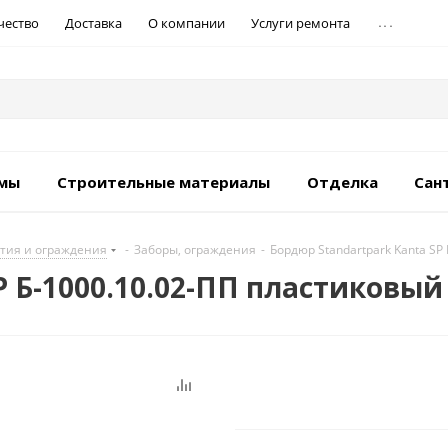
...
чество
Доставка
О компании
Услуги ремонта
емы
Строительные материалы
Отделка
Сан
тия и ограждения
-
Заборы, ограждения
-
Бордюр Standartpark Kanta SP
P Б-1000.10.02-ПП пластиковый