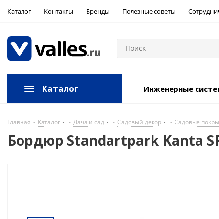
Каталог
Контакты
Бренды
Полезные советы
Сотрудни
Каталог
Инженерные сист
Главная
-
Каталог
-
Дача и сад
-
Садовый декор
-
Садовые покры
Бордюр Standartpark Kanta S