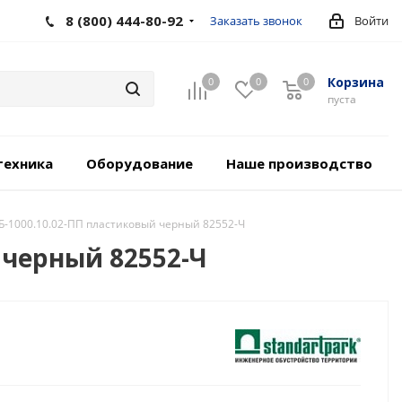
8 (800) 444-80-92
Заказать звонок
Войти
Корзина
0
0
0
пуста
техника
Оборудование
Наше производство
 Б-1000.10.02-ПП пластиковый черный 82552-Ч
 черный 82552-Ч