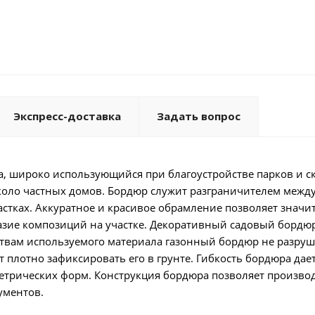
Экспресс-доставка
Задать вопрос
ра, широко использующийся при благоустройстве парков и с
коло частных домов. Бордюр служит разграничителем межд
астках. Аккуратное и красивое обрамление позволяет значи
азие композиций на участке. Декоративный садовый бордю
йствам используемого материала газонный бордюр не разруш
 плотно зафиксировать его в грунте. Гибкость бордюра дае
трических форм. Конструкция бордюра позволяет производ
ументов.