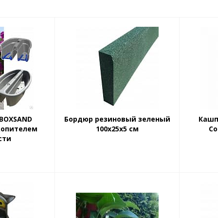
 BOXSAND
Бордюр резиновый зеленый
Кашп
копителем
100х25х5 см
Co
сти