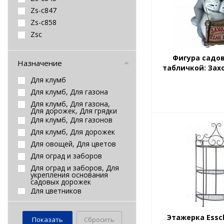
Grinda
Заборная решетка
Zs-c847
Gripple
Заборы деревянные
Zs-c858
Idea
Заборы пластиковые
Zsc
Jebao
Замок-натяжитель
проволоки
Kaeming
Фигура садов
Инструмент для натяжки
Kaemingk
Назначение
проволоки
табличкой: Зах
Kanta
Искусственная трава
Для клумб
Keter
Калитки
Для клумб, Для газона
KHW
Камни декоративные
Для клумб, Для газона,
природные
Koopman
Для дорожек, Для грядки
Кашпо
Для клумб, Для газонов
Lechuza
Кашпо без поддона
Для клумб, Для дорожек
Lene Bjerre
Кашпо для бонсаев
Для овощей, Для цветов
Lumineo
Кашпо для кактусов
Для оград и заборов
Nina Glass
Кашпо и вазоны уличные
Для оград и заборов, Для
NO NAME
Кашпо из оцинковки, лозы,
укрепления основания
кашпо \"кухонная тема\"
noname
садовых дорожек
Кашпо керамическое
Для цветников
Oase
Кашпо металлические
Для цветов
PALISAD
Кашпо пластиковые
Мощение
Park
Этажерка Essc
Сбросить