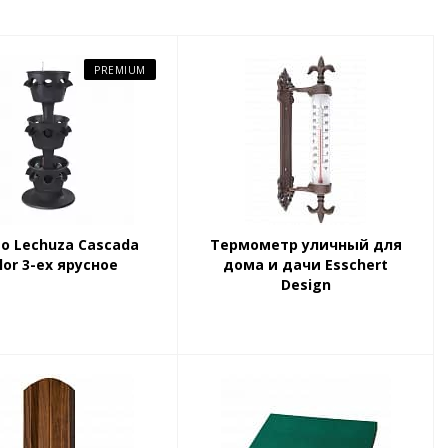
PREMIUM
о Lechuza Cascada
Термометр уличный для
lor 3-ех ярусное
дома и дачи Esschert
Design