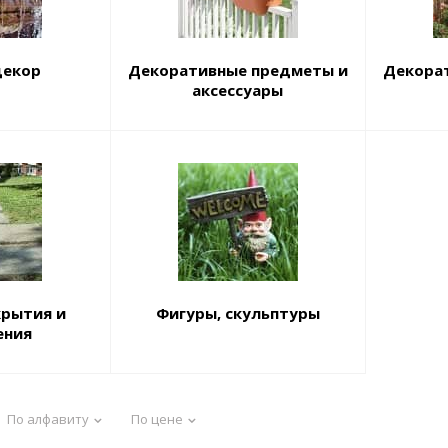
декор
Декоративные предметы и
Декора
аксессуары
крытия и
Фигуры, скульптуры
ения
По алфавиту
По цене