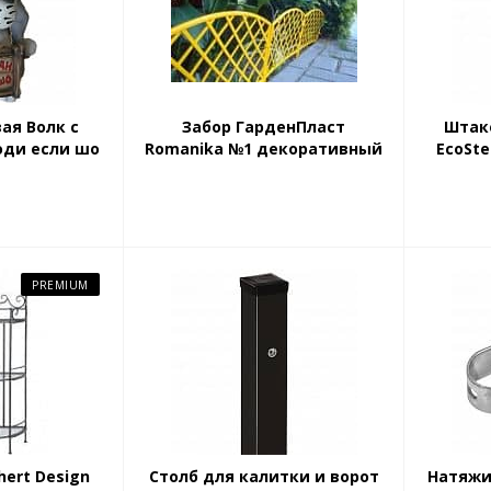
ая Волк с
Забор ГарденПласт
Штак
оди если шо
Romanika №1 декоративный
EcoSte
PREMIUM
hert Design
Столб для калитки и ворот
Натяжи