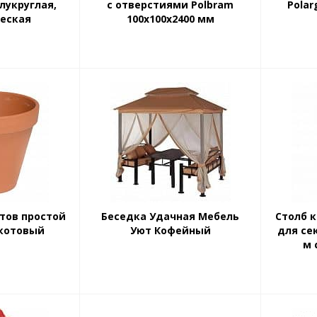
лукруглая,
с отверстиями Polbram
Pola
еская
100x100х2400 мм
тов простой
Беседка Удачная Мебель
Столб 
акотовый
Уют Кофейный
для се
м 