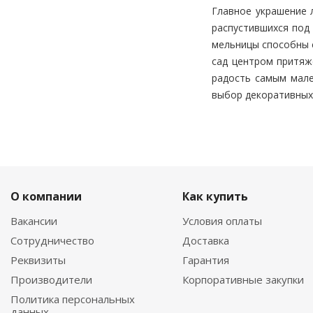
Фабрика ковки
Решетка газонная
Главное украшение 
Хоббика
Решетки газонные, бетон,
распустившихся под
пластик
ХозАгро
Садовая фигура
мельницы способны с
Чистая среда
Садовые дорожки
сад центром притяж
ЭКО
Садовый умывальник
радость самым мале
Эко Пласт
Сетка шпалерная
выбор декоративных
Эколиния
Сетки
Сетки от кротов
Сетки от птиц
Сетки пластиковые
Сетки теневые
Скульптуры
О компании
Как купить
Средства для очистки
воды в пруду
Вакансии
Условия оплаты
Столбы металлические,
Сотрудничество
Доставка
аксессуары для заборов
Телега декоративная
Реквизиты
Гарантия
Тенты
Производители
Корпоративные закупки
Термометр
Политика персональных
Тротуарная плитка
данных