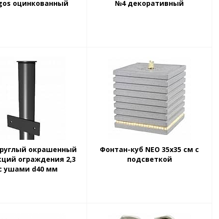
rgos оцинкованный
№4 декоративный
круглый окрашенный
Фонтан-куб NEO 35х35 см с
кций ограждения 2,3
подсветкой
с ушами d40 мм