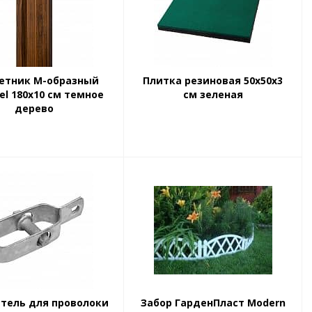
етник М-образный
Плитка резиновая 50х50х3
el 180х10 см темное
см зеленая
дерево
тель для проволоки
Забор ГарденПласт Modern