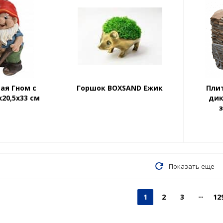
ая Гном с
Горшок BOXSAND Ежик
Пли
х20,5х33 см
дик
з
Показать еще
1
2
3
12