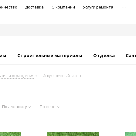
...
ничество
Доставка
О компании
Услуги ремонта
емы
Строительные материалы
Отделка
Сан
ытия и ограждения
-
Искусственный газон
По алфавиту
По цене