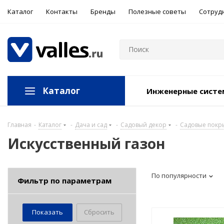
Каталог
Контакты
Бренды
Полезные советы
Сотруд
Каталог
Инженерные сист
Главная
-
Каталог
-
Дача и сад
-
Садовый декор
-
Садовые покр
Искусственный газон
По популярности
Фильтр по параметрам
Сбросить