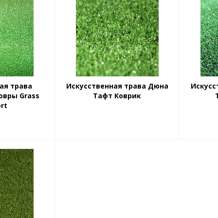
ая трава
Искусственная трава Дюна
Искусс
овры Grass
Тафт Коврик
rt