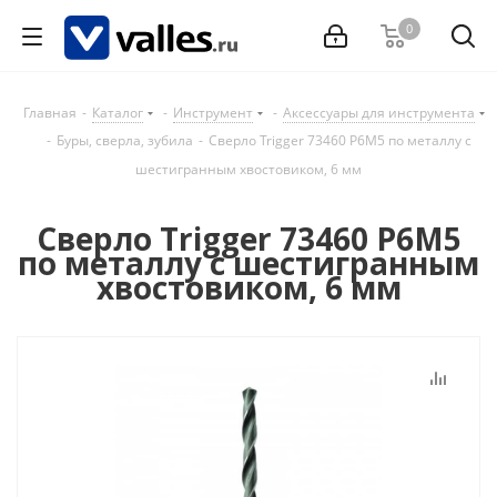
0
Главная
-
Каталог
-
Инструмент
-
Аксессуары для инструмента
-
Буры, сверла, зубила
-
Сверло Trigger 73460 Р6М5 по металлу с
шестигранным хвостовиком, 6 мм
Сверло Trigger 73460 Р6М5
по металлу с шестигранным
хвостовиком, 6 мм