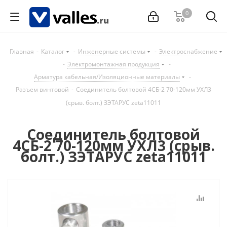
0
Главная
-
Каталог
-
Инженерные системы
-
Электроснабжение
-
Электромонтажная продукция
-
Арматура кабельная/Изоляционные материалы
-
Разъем винтовой
-
Соединитель болтовой 4СБ-2 70-120мм УХЛ3
(срыв. болт.) ЗЭТАРУС zeta11011
Соединитель болтовой
4СБ-2 70-120мм УХЛ3 (срыв.
болт.) ЗЭТАРУС zeta11011