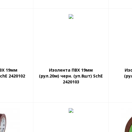
ВХ 19мм
Изолента ПВХ 19мм
Из
SchE 2420102
(рул.20м) черн. (уп.8шт) SchE
(ру
2420103