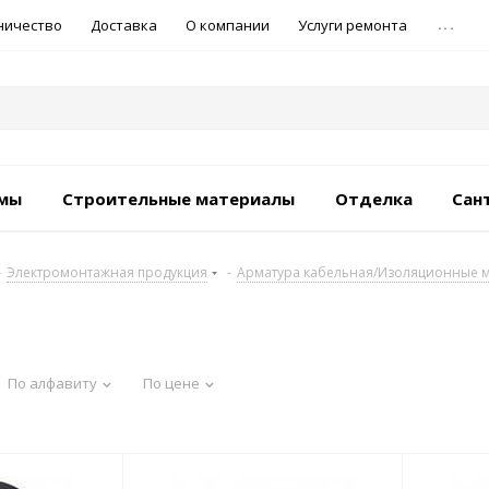
...
ничество
Доставка
О компании
Услуги ремонта
емы
Строительные материалы
Отделка
Сан
-
Электромонтажная продукция
-
Арматура кабельная/Изоляционные 
По алфавиту
По цене