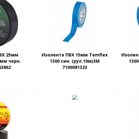
ВХ 25мм
Изолента ПВХ 15мм Temflex
Изолен
4мм черн.
1300 син. (рул.10м)3М
1300
63862
7100081323