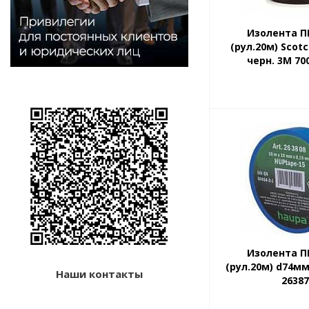
Изолента П
(рул.20м) Scotc
черн. 3М 70
Изолента П
(рул.20м) d74м
Наши контакты
2638