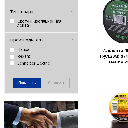
Тип товара
Скотч и изоляционная
лента
Производитель
Haupa
Изолента П
Rexant
(рул.20м) d7
HAUPA 2
Schneider Electric
Сбросить