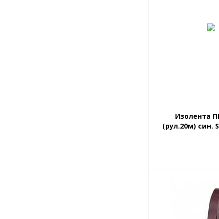
Изолента П
(рул.20м) син. 