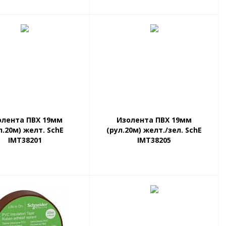
олента ПВХ 19мм
Изолента ПВХ 19мм
л.20м) желт. SchE
(рул.20м) желт./зел. SchE
IMT38201
IMT38205