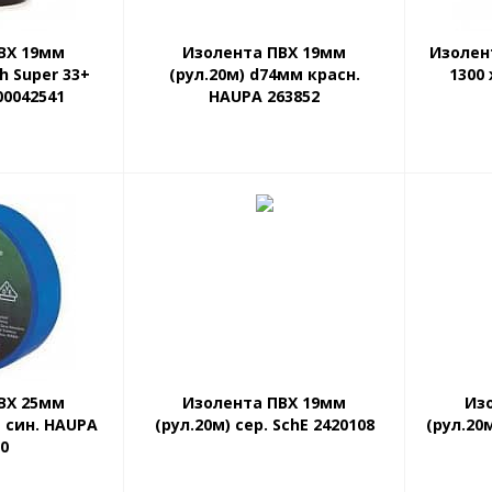
ВХ 19мм
Изолента ПВХ 19мм
Изолен
h Super 33+
(рул.20м) d74мм красн.
1300 
00042541
HAUPA 263852
ВХ 25мм
Изолента ПВХ 19мм
Из
м син. HAUPA
(рул.20м) сер. SchE 2420108
(рул.20
70