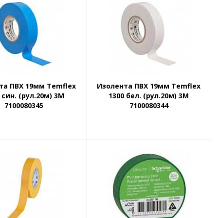
та ПВХ 19мм Temflex
Изолента ПВХ 19мм Temflex
 син. (рул.20м) 3М
1300 бел. (рул.20м) 3М
7100080345
7100080344