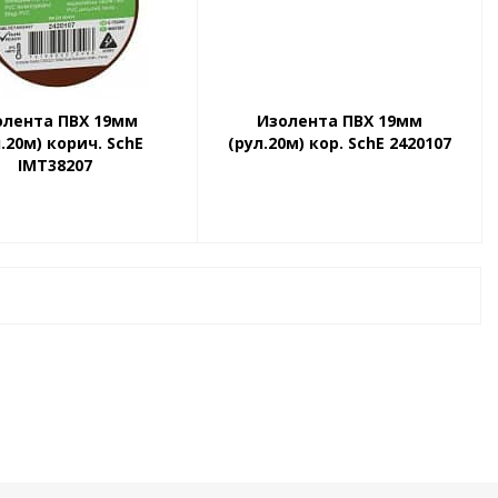
олента ПВХ 19мм
Изолента ПВХ 19мм
.20м) корич. SchE
(рул.20м) кор. SchE 2420107
IMT38207