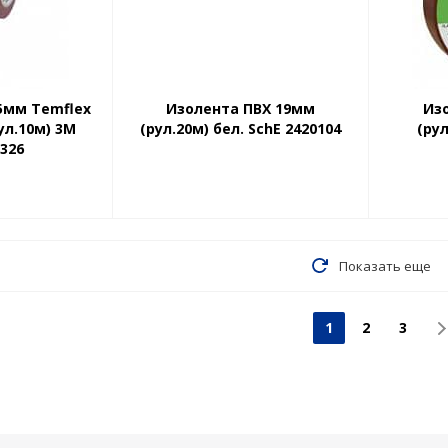
5мм Temflex
Изолента ПВХ 19мм
Из
ул.10м) 3М
(рул.20м) бел. SchE 2420104
(рул
1326
Показать еще
1
2
3