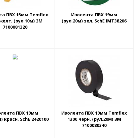
та ПВХ 15мм Temflex
Изолента ПВХ 19мм
желт. (рул.10м) 3М
(рул.20м) зел. SchE IMT38206
7100081320
олента ПВХ 19мм
Изолента ПВХ 19мм Temflex
м) красн. SchE 2420100
1300 черн. (рул.20м) 3М
7100080340