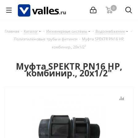
0
Главная
-
Каталог
-
Инженерные системы
-
Водоснабжение
-
Полиэтиленовые трубы и фитинги
-
Муфта SPEKTR PN16 НР,
комбинир., 20x1/2"
Муфта SPEKTR PN16 НР,
комбинир., 20x1/2"