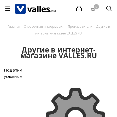
0
Главная
-
Справочная информация
-
Производители
-
Другие в
интернет-магазине VALLES.RU
Другие в интернет-
магазине VALLES.RU
Под этим
условным