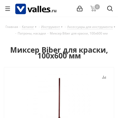
0
Главная
-
Каталог
-
Инструмент
-
Аксессуары для инструмента
-
Патроны, насадки
-
Миксер Biber для краски, 100х600 мм
Миксер Biber для краски,
100х600 мм