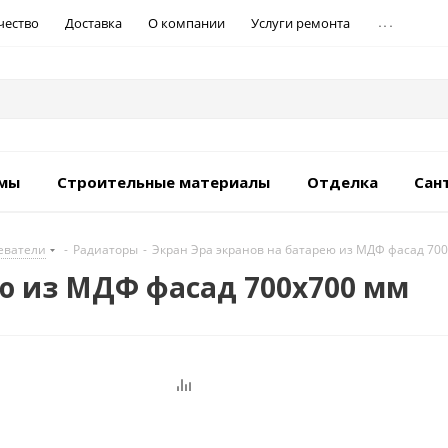
...
чество
Доставка
О компании
Услуги ремонта
емы
Строительные материалы
Отделка
Сан
еватели
-
Радиаторы
-
Экран Эра экранов на батарею из МДФ фасад 70
ею из МДФ фасад 700х700 мм