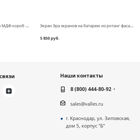
Экран Эра экранов на батарею из МДФ короб 700х1300х200 мм
Экран Эра экранов на батарею из ротанг фасад 700х1300 мм
5 850 руб.
Наши контакты
связи
8 (800) 444-80-92
sales@valles.ru
г. Краснодар, ул. Зиповская,
дом 5, корпус "Б"