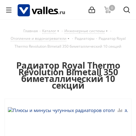
0
Главная
-
Каталог
-
Инженерные системы
-
Отопление и водонагреватели
-
Радиаторы
-
Радиатор Royal
Thermo Revolution Bimetall 350 биметаллический 10 секций
Радиатор Royal Thermo
Revolution Bimetall 350
биметаллический 10
секций