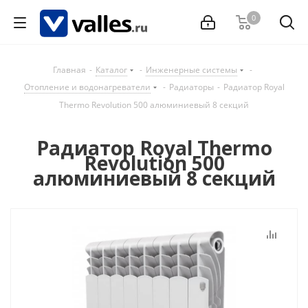
0
Главная
-
Каталог
-
Инженерные системы
-
Отопление и водонагреватели
-
Радиаторы
-
Радиатор Royal
Thermo Revolution 500 алюминиевый 8 секций
Радиатор Royal Thermo
Revolution 500
алюминиевый 8 секций