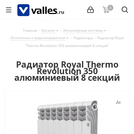
0
Главная
-
Каталог
-
Инженерные системы
-
Отопление и водонагреватели
-
Радиаторы
-
Радиатор Royal
Thermo Revolution 350 алюминиевый 8 секций
Радиатор Royal Thermo
Revolution 350
алюминиевый 8 секций