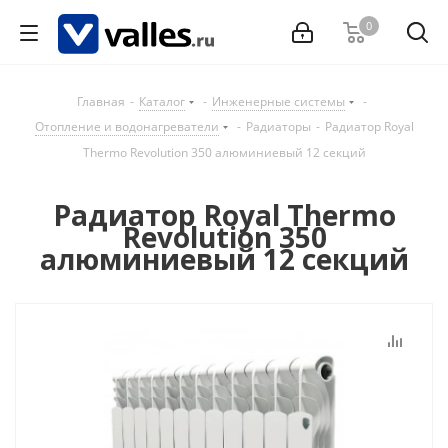
0
Главная
-
Каталог
-
Инженерные системы
-
Отопление и водонагреватели
-
Радиаторы
-
Радиатор Royal
Thermo Revolution 350 алюминиевый 12 секций
Радиатор Royal Thermo
Revolution 350
алюминиевый 12 секций