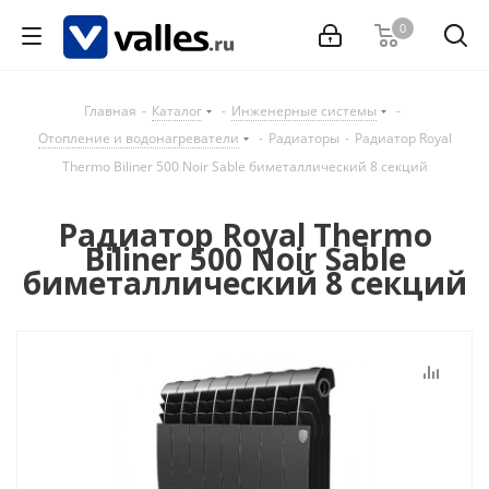
0
Главная
-
Каталог
-
Инженерные системы
-
Отопление и водонагреватели
-
Радиаторы
-
Радиатор Royal
Thermo Biliner 500 Noir Sable биметаллический 8 секций
Радиатор Royal Thermo
Biliner 500 Noir Sable
биметаллический 8 секций