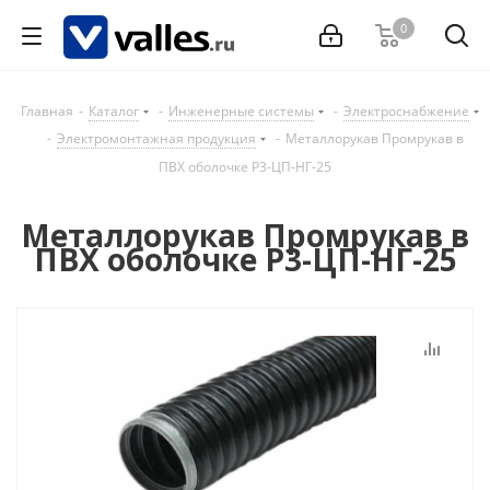
0
Главная
-
Каталог
-
Инженерные системы
-
Электроснабжение
-
Электромонтажная продукция
-
Металлорукав Промрукав в
ПВХ оболочке Р3-ЦП-НГ-25
Металлорукав Промрукав в
ПВХ оболочке Р3-ЦП-НГ-25