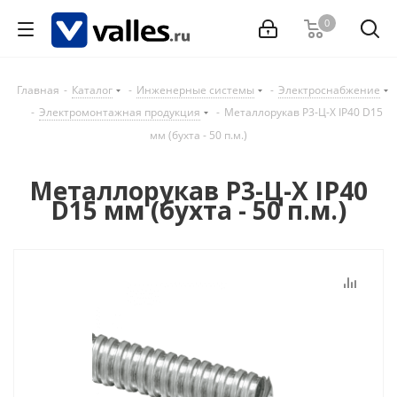
0
Главная
-
Каталог
-
Инженерные системы
-
Электроснабжение
-
Электромонтажная продукция
-
Металлорукав Р3-Ц-Х IP40 D15
мм (бухта - 50 п.м.)
Металлорукав Р3-Ц-Х IP40
D15 мм (бухта - 50 п.м.)