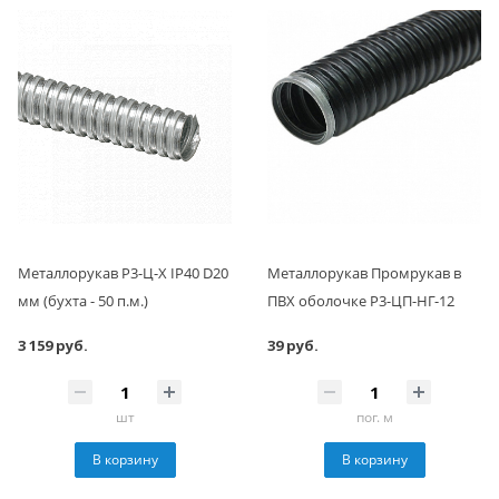
Металлорукав Р3-Ц-Х IP40 D20
Металлорукав Промрукав в
мм (бухта - 50 п.м.)
ПВХ оболочке Р3-ЦП-НГ-12
3 159 руб.
39 руб.
шт
пог. м
В корзину
В корзину