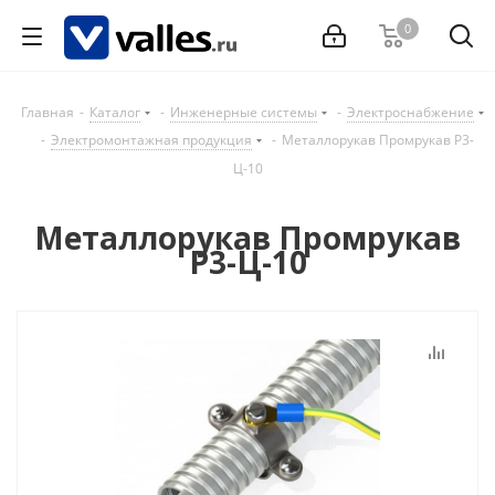
0
Главная
-
Каталог
-
Инженерные системы
-
Электроснабжение
-
Электромонтажная продукция
-
Металлорукав Промрукав Р3-
Ц-10
Металлорукав Промрукав
Р3-Ц-10