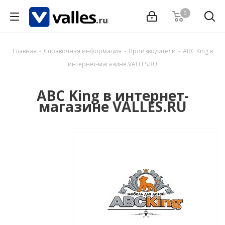
0
Главная
-
Справочная информация
-
Производители
-
ABC King в
интернет-магазине VALLES.RU
ABC King в интернет-
магазине VALLES.RU