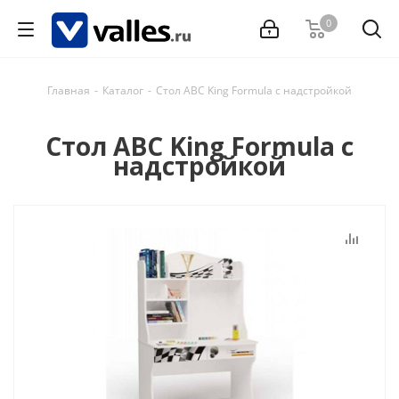
0
Главная
-
Каталог
-
Стол ABC King Formula c надстройкой
Стол ABC King Formula c
надстройкой