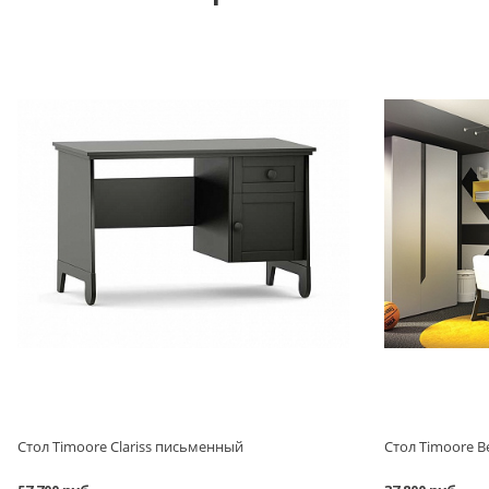
Стол Timoore Clariss письменный
Стол Timoore 