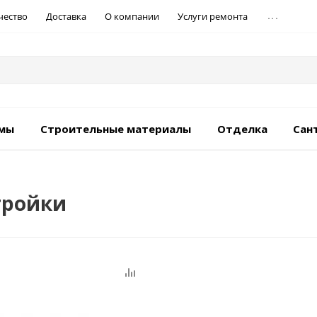
...
чество
Доставка
О компании
Услуги ремонта
емы
Строительные материалы
Отделка
Сан
стройки