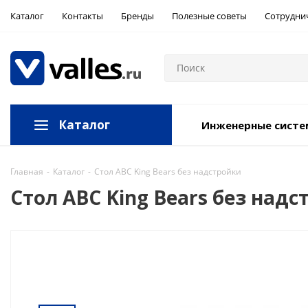
Каталог
Контакты
Бренды
Полезные советы
Сотрудни
Каталог
Инженерные сист
Главная
-
Каталог
-
Стол ABC King Bears без надстройки
Стол ABC King Bears без над