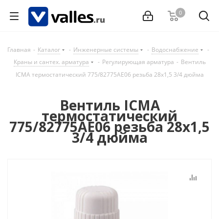
0
Главная
-
Каталог
-
Инженерные системы
-
Водоснабжение
-
Краны и сантех. арматура
-
Регулирующая арматура
-
Вентиль
ICMA термостатический 775/82775AE06 резьба 28х1,5 3/4 дюйма
Вентиль ICMA
термостатический
775/82775AE06 резьба 28х1,5
3/4 дюйма