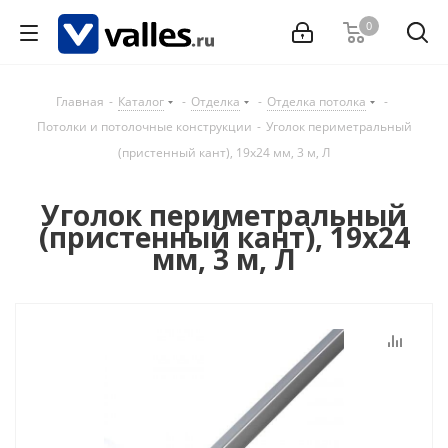
0
Главная
-
Каталог
-
Отделка
-
Отделка потолка
-
Потолки и потолочные конструкции
-
Уголок периметральный
(пристенный кант), 19х24 мм, 3 м, Л
Уголок периметральный
(пристенный кант), 19х24
мм, 3 м, Л