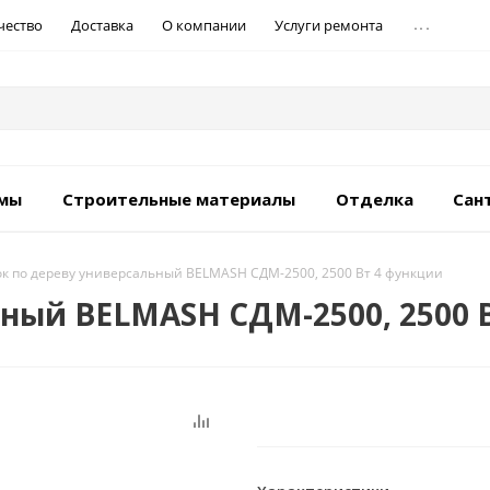
...
чество
Доставка
О компании
Услуги ремонта
емы
Строительные материалы
Отделка
Сан
к по дереву универсальный BELMASH СДМ-2500, 2500 Вт 4 функции
ьный BELMASH СДМ-2500, 2500 