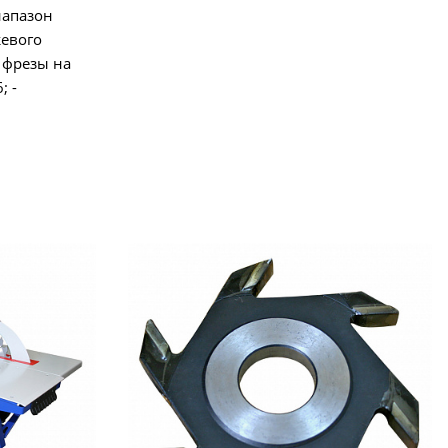
иапазон
жевого
 фрезы на
; -