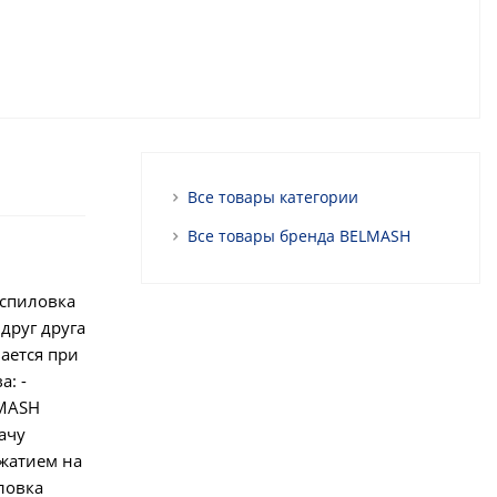
Все товары категории
Все товары бренда BELMASH
аспиловка
друг друга
ается при
: -
LMASH
ачу
ажатием на
иловка