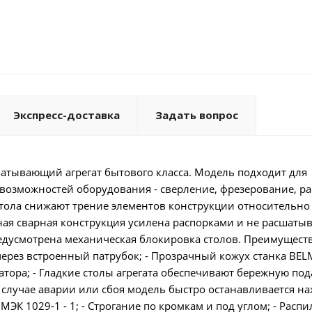
Экспресс-доставка
Задать вопрос
тывающий агрегат бытового класса. Модель подходит для
и возможностей оборудования - сверление, фрезерование, р
тола снижают трение элементов конструкции относительно 
ая сварная конструкция усилена распорками и не расшатыв
едусмотрена механическая блокировка столов. Преимущества
через встроенный патрубок; - Прозрачный кожух станка BE
тора; - Гладкие столы агрегата обеспечивают бережную под
 В случае аварии или сбоя модель быстро останавливается н
ЭК 1029-1 - 1; - Строгание по кромкам и под углом; - Расп