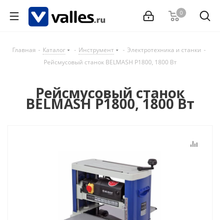
0
Главная
-
Каталог
-
Инструмент
-
Электротехника и станки
-
Рейсмусовый станок BELMASH P1800, 1800 Вт
Рейсмусовый станок
BELMASH P1800, 1800 Вт