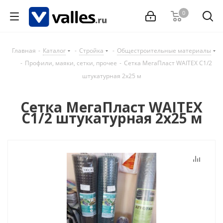
0
Главная
-
Каталог
-
Стройка
-
Общестроительные материалы
-
Профили, маяки, сетки, прочее
-
Сетка МегаПласт WAITEX С1/2
штукатурная 2х25 м
Сетка МегаПласт WAITEX
С1/2 штукатурная 2х25 м