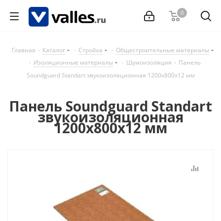
0
Главная
-
Каталог
-
Стройка
-
Общестроительные материалы
-
Изоляционные материалы
-
Шумоизоляция
-
Панель
Soundguard Standart звукоизоляционная 1200х800х12 мм
Панель Soundguard Standart
звукоизоляционная
1200х800х12 мм