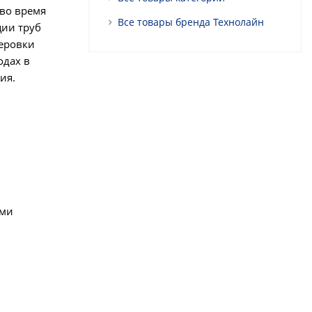
 во время
Все товары бренда Технолайн
ции труб
теровки
одах в
ия.
ыми