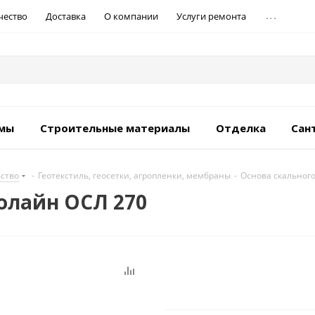
...
чество
Доставка
О компании
Услуги ремонта
емы
Строительные материалы
Отделка
Сан
ьство
-
Геотекстиль, геосетки, агропленки, мембраны
-
Основа скального
нолайн ОСЛ 270