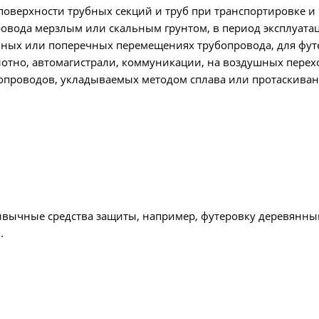
оверхности трубных секций и труб при транспортировке и
ровода мерзлым или скальным грунтом, в период эксплуата
льных или поперечных перемещениях трубопровода, для фу
лотно, автомагистрали, коммуникации, на воздушных перех
бопроводов, укладываемых методом сплава или протаскиван
ивычные средства защиты, например, футеровку деревянн
.