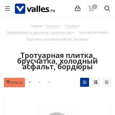
0
Главная
-
Каталог
-
Стройка
-
Геоматериалы и дорожное строительство
-
Тротуарная плитка,
брусчатка, холодный асфальт, бордюры
Тротуарная плитка,
брусчатка, холодный
асфальт, бордюры
Фильтр