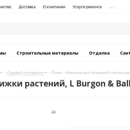
...
чество
Доставка
О компании
Услуги ремонта
емы
Строительные материалы
Отделка
Сан
-
Садовый инструмент
-
Пилы
-
Ножницы для топиарной стрижки раст
жки растений, L Burgon & Bal