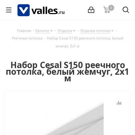
0
Главная
-
Каталог
-
Отделка
-
Отделка потолка
-
Реечные потолки
-
Набор Cesal S150 реечного потолка, белый
жемчуг, 2x1 м
Набор Cesal S150 реечного
потолка, белый жемчуг, 2x1
м