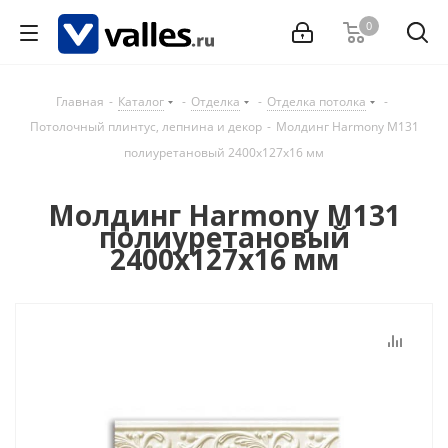
0
Главная
-
Каталог
-
Отделка
-
Отделка потолка
-
Потолочный плинтус, лепнина и декор
-
Молдинг Harmony М131
полиуретановый 2400х127х16 мм
Молдинг Harmony М131
полиуретановый
2400х127х16 мм