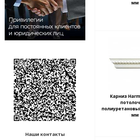
мм
Розетка
Розетка потолочная
Розетка-профиль
Угловой элемент
Угол
Карниз Harm
потоло
полиуретановый
мм
Наши контакты