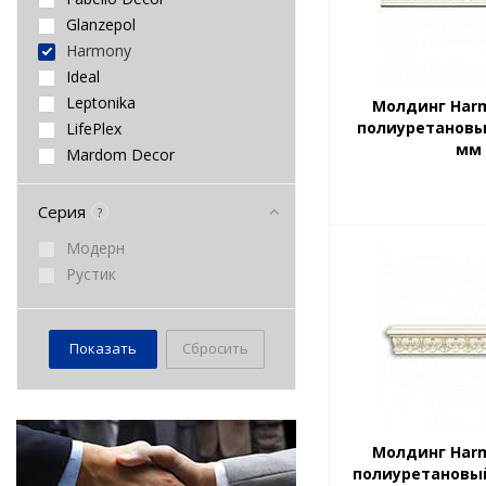
Купол
Glanzepol
Молдинг
Harmony
Накладка
Ideal
Наличник
Leptonika
Молдинг Har
Ниша
полиуретановы
LifePlex
Орнамент
мм
Mardom Decor
Основание
NMC
Панель
Orac Decor
Серия
?
Панно
Де-Багет
Пилястра
Модерн
Киндекор
Плинтус
Рустик
Перфект
Подоконник
Солид
Полка
Ставрос
Полукапитель
Сбросить
Полуколонна
Полуоснование
Портал
Профиль
Молдинг Har
полиуретановый
Пьедестал