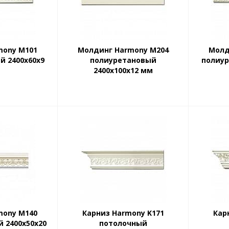
mony М101
Молдинг Harmony М204
Молд
й 2400х60х9
полиуретановый
полиур
2400х100х12 мм
mony М140
Карниз Harmony K171
Кар
 2400х50х20
потолочный