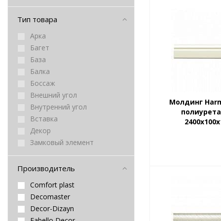
Тип товара
Арка
Багет
База
Балка
Боссаж
Внешний угол
Молдинг Har
Внутренний угол
полиурет
Вставка
2400х100
Декор
Замковый элемент
Камин
Капитель
Производитель
Карниз
Comfort plast
Кессон
Decomaster
Колонна
Decor-Dizayn
Консоль
Fabello Decor