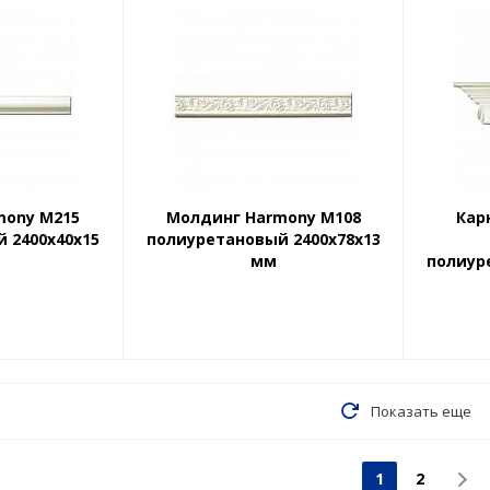
mony М215
Молдинг Harmony М108
Кар
 2400х40х15
полиуретановый 2400х78х13
мм
полиур
Показать еще
1
2