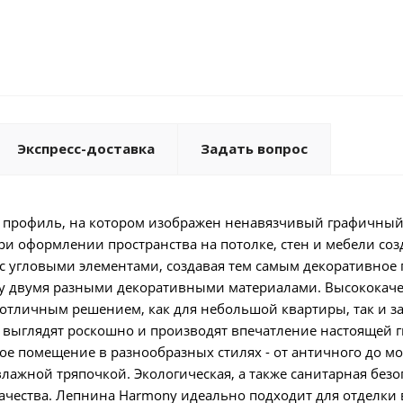
Экспресс-доставка
Задать вопрос
 профиль, на котором изображен ненавязчивый графичны
и оформлении пространства на потолке, стен и мебели соз
с угловыми элементами, создавая тем самым декоративное 
жду двумя разными декоративными материалами. Высококач
 отличным решением, как для небольшой квартиры, так и з
 выглядят роскошно и производят впечатление настоящей 
е помещение в разнообразных стилях - от античного до мо
влажной тряпочкой. Экологическая, а также санитарная безо
ачества. Лепнина Harmony идеально подходит для отделки 