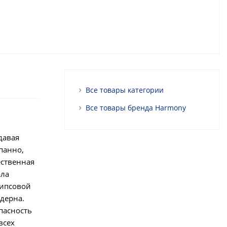
Все товары категории
Все товары бренда Harmony
й
давая
панно,
ественная
ала
гипсовой
дерна.
пасность
всех