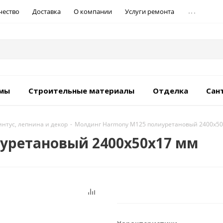
...
чество
Доставка
О компании
Услуги ремонта
емы
Строительные материалы
Отделка
Сан
нтус, лепнина и декор
-
Молдинг Harmony М125 полиуретановый 2400х50
уретановый 2400х50х17 мм