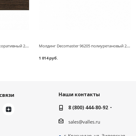
Молдинг Decomaster 138-1333 декоративный 2400х150х6 мм
Молдинг Decomaster 96205 полиуретановый 2400х35х35 мм
1 014 руб.
Наши контакты
связи
8 (800) 444-80-92
sales@valles.ru
г. Краснодар, ул. Зиповская,