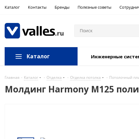
Каталог
Контакты
Бренды
Полезные советы
Сотрудни
Каталог
Инженерные сист
Главная
-
Каталог
-
Отделка
-
Отделка потолка
-
Потолочный пли
Молдинг Harmony М125 поли