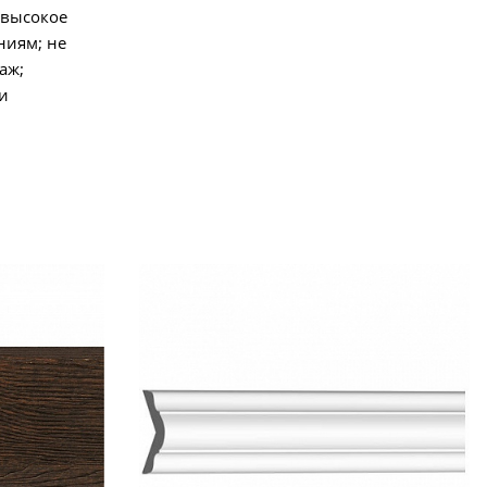
 высокое
ниям; не
аж;
и