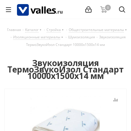
0
Главная
-
Каталог
-
Стройка
-
Общестроительные материалы
-
Изоляционные материалы
-
Шумоизоляция
-
Звукоизоляция
ТермоЗвукоИзол Стандарт 10000х1500х14 мм
Звукоизоляция
ТермоЗвукоИзол Стандарт
10000х1500х14 мм