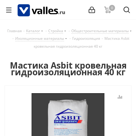
0
Главная
-
Каталог
-
Стройка
-
Общестроительные материалы
-
Изоляционные материалы
-
Гидроизоляция
-
Мастика Asbit
кровельная гидроизоляционная 40 кг
Мастика Asbit кровельная
гидроизоляционная 40 кг