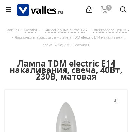
0
Главная
-
Каталог
-
Инженерные системы
-
Электроосвещение
-
Лампочки и аксессуары
-
Лампа TDM electric Е14 накаливания,
свеча, 40Вт, 230В, матовая
Лампа TDM electric Е14
накаливания, свеча, 40Вт,
230В, матовая