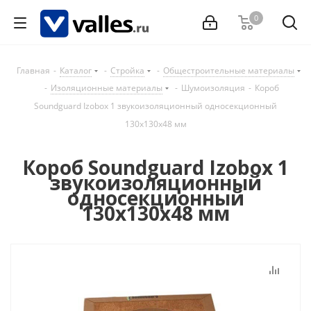
0
Главная
-
Каталог
-
Стройка
-
Общестроительные материалы
-
Изоляционные материалы
-
Шумоизоляция
-
Короб
Soundguard Izobox 1 звукоизоляционный односекционный
130x130x48 мм
Короб Soundguard Izobox 1
звукоизоляционный
односекционный
130x130x48 мм