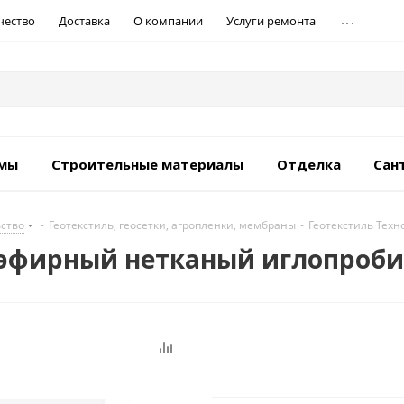
...
чество
Доставка
О компании
Услуги ремонта
емы
Строительные материалы
Отделка
Сан
ьство
-
Геотекстиль, геосетки, агропленки, мембраны
-
Геотекстиль Тех
эфирный нетканый иглопробив