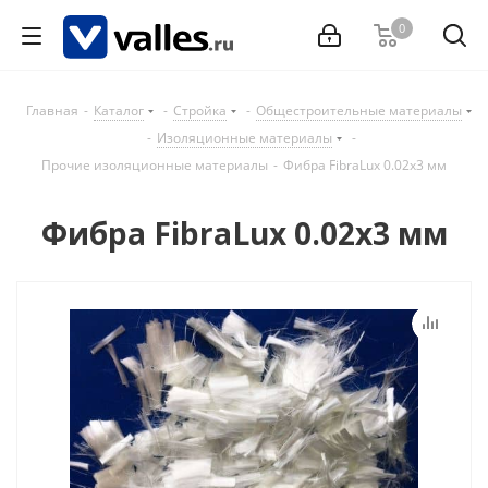
0
Главная
-
Каталог
-
Стройка
-
Общестроительные материалы
-
Изоляционные материалы
-
Прочие изоляционные материалы
-
Фибра FibraLux 0.02х3 мм
Фибра FibraLux 0.02х3 мм