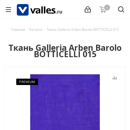
0
Главная
-
Каталог
-
Ткань Galleria Arben Barolo BOTTICELLI 015
Ткань Galleria Arben Barolo
BOTTICELLI 015
PREMIUM