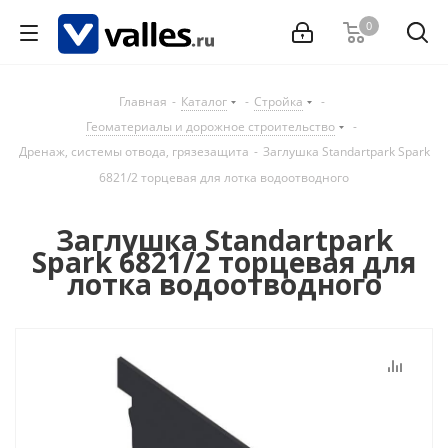
0
Главная
-
Каталог
-
Стройка
-
Геоматериалы и дорожное строительство
-
Дренаж, системы отвода, грязезащита
-
Заглушка Standartpark Spark
6821/2 торцевая для лотка водоотводного
Заглушка Standartpark
Spark 6821/2 торцевая для
лотка водоотводного