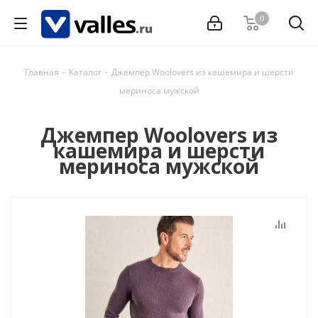
0
Главная
-
Каталог
-
Джемпер Woolovers из кашемира и шерсти
мериноса мужской
Джемпер Woolovers из
кашемира и шерсти
мериноса мужской