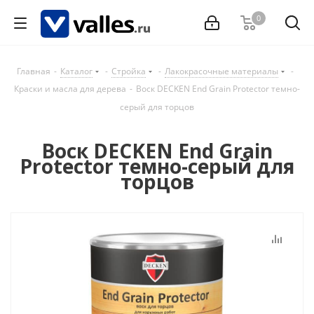
0
Главная
-
Каталог
-
Стройка
-
Лакокрасочные материалы
-
Краски и масла для дерева
-
Воск DECKEN End Grain Protector темно-
серый для торцов
Воск DECKEN End Grain
Protector темно-серый для
торцов