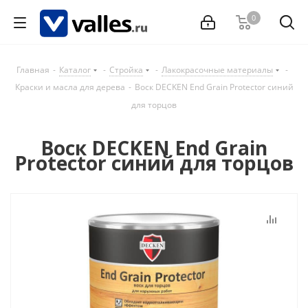
0
Главная
-
Каталог
-
Стройка
-
Лакокрасочные материалы
-
Краски и масла для дерева
-
Воск DECKEN End Grain Protector синий
для торцов
Воск DECKEN End Grain
Protector синий для торцов