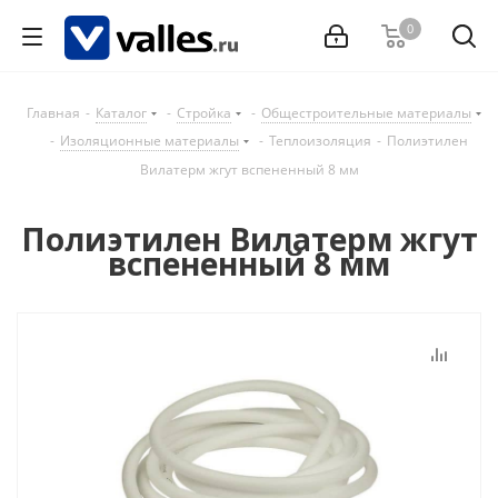
0
Главная
-
Каталог
-
Стройка
-
Общестроительные материалы
-
Изоляционные материалы
-
Теплоизоляция
-
Полиэтилен
Вилатерм жгут вспененный 8 мм
Полиэтилен Вилатерм жгут
вспененный 8 мм