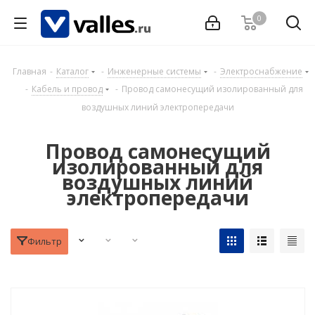
0
Главная
-
Каталог
-
Инженерные системы
-
Электроснабжение
-
Кабель и провод
-
Провод самонесущий изолированный для
воздушных линий электропередачи
Провод самонесущий
изолированный для
воздушных линий
электропередачи
Фильтр