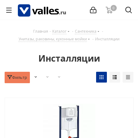
0
Главная
-
Каталог
-
Сантехника
-
Унитазы, раковины, кухонные мойки
-
Инсталляции
Инсталляции
Фильтр