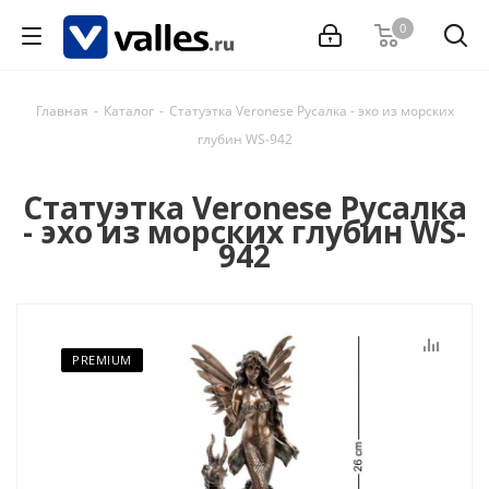
0
Главная
-
Каталог
-
Статуэтка Veronese Русалка - эхо из морских
глубин WS-942
Статуэтка Veronese Русалка
- эхо из морских глубин WS-
942
PREMIUM