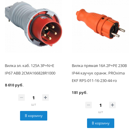
Вилка эл. каб. 125А 3P+N+E
Вилка прямая 16А 2P+PE 230В
IP67 ABB 2CMA166828R1000
IP44 каучук оранж. PROxima
EKF RPS-011-16-230-44-ro
8 610 руб.
181 руб.
шт
шт
В корзину
В корзину