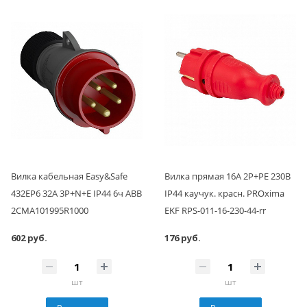
Вилка кабельная Easy&Safe
Вилка прямая 16А 2P+PE 230В
432EP6 32А 3P+N+E IP44 6ч ABB
IP44 каучук. красн. PROxima
2CMA101995R1000
EKF RPS-011-16-230-44-rr
602 руб.
176 руб.
шт
шт