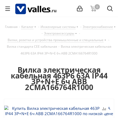
0
Главная
-
Каталог
-
Инженерные системы
-
Электроснабжение
-
Электроаксессуары
-
Вилки, розетки и устройства промышленные и специальные
-
Вилка стандарта CEE кабельная
-
Вилка электрическая кабельная
463P6 63А IP44 3P+N+E 6ч ABB 2CMA166764R1000
Вилка электрическая
кабельная 463P6 63А IP44
3P+N+E 6ч ABB
2CMA166764R1000